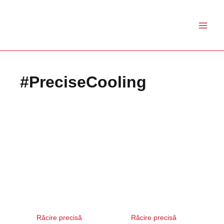
Skip
to
content
#PreciseCooling
Răcire precisă
Răcire precisă