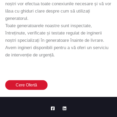
noștri vor efectua toate conexiunile necesare și vă vor
lăsa cu ghiduri clare despre cum să utilizați
generatorul.
Toate generatoarele noastre sunt inspectate,
întreținute, verificate și testate regulat de inginerii
noștri specializați în generatoare înainte de livrare.
Avem ingineri disponibili pentru a vă oferi un serviciu
de intervenție de urgență.
Cere Ofertă