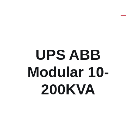
Skip
to
content
UPS ABB
Modular 10-
200KVA